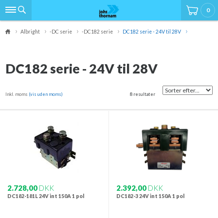
0
Albright
-DC serie
-DC182 serie
DC182 serie - 24V til 28V
DC182 serie - 24V til 28V
Inkl. moms
(vis uden moms)
8 resultater
2.728,00
DKK
2.392,00
DKK
DC182-181L 24V int 150A 1 pol
DC182-3 24V int 150A 1 pol