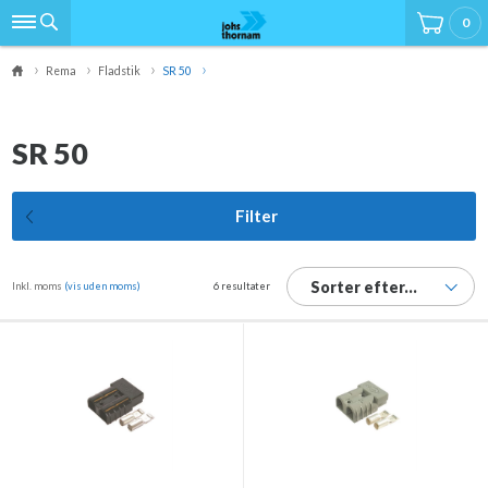
0
Rema
Fladstik
SR 50
SR 50
Filter
Sorter efter...
Inkl. moms
(vis uden moms)
6 resultater