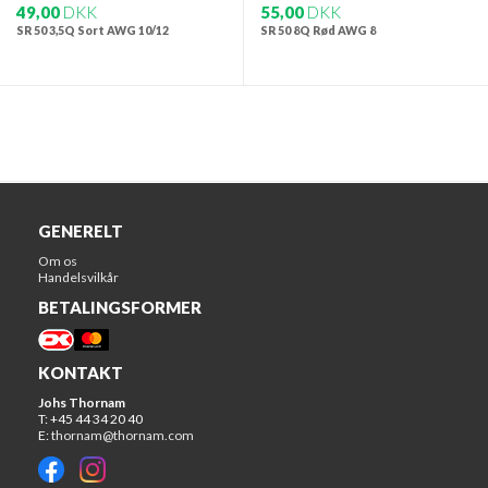
49,00
DKK
55,00
DKK
SR 50 3,5Q Sort AWG 10/12
SR 50 8Q Rød AWG 8
GENERELT
Om os
Handelsvilkår
BETALINGSFORMER
KONTAKT
Johs Thornam
T: +45 44 34 20 40
E:
thornam@thornam.com