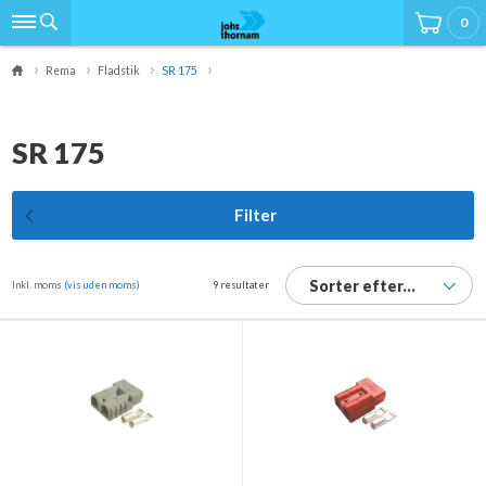
0
Rema
Fladstik
SR 175
SR 175
Filter
Sorter efter...
Inkl. moms
(vis uden moms)
9 resultater