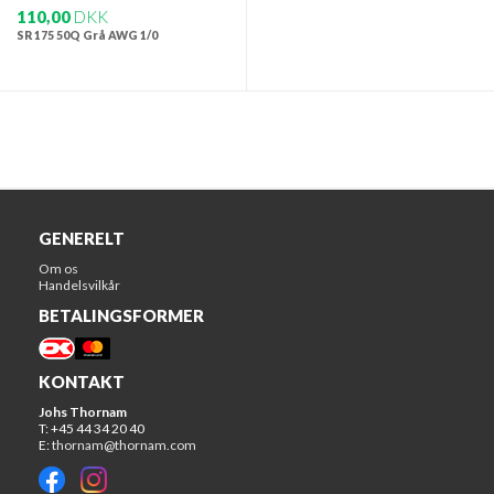
110,00
DKK
SR 175 50Q Grå AWG 1/0
GENERELT
Om os
Handelsvilkår
BETALINGSFORMER
KONTAKT
Johs Thornam
T: +45 44 34 20 40
E:
thornam@thornam.com