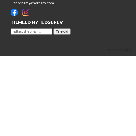
E:
thornam@thornam.com
TILMELD NYHEDSBREV
Theme by