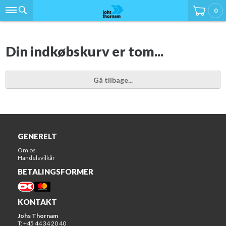
0
Din indkøbskurv er tom...
Gå tilbage...
GENERELT
Om os
Handelsvilkår
BETALINGSFORMER
KONTAKT
Johs Thornam
T: +45 44 34 20 40