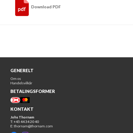
Download PDF
GENERELT
Om os
Handelsvilkår
BETALINGSFORMER
KONTAKT
Johs Thornam
T: +45 44 34 20 40
E:
thornam@thornam.com