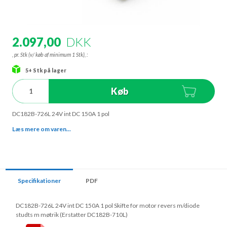
2.097,00
DKK
, pr. Stk (v/ køb af minimum 1 Stk),
:
5+
Stk
på lager
Køb
DC182B-726L 24V int DC 150A 1 pol
Læs mere om varen...
Specifikationer
PDF
DC182B-726L 24V int DC 150A 1 pol Skifte for motor revers m/diode
studts m møtrik (Erstatter DC182B-710L)