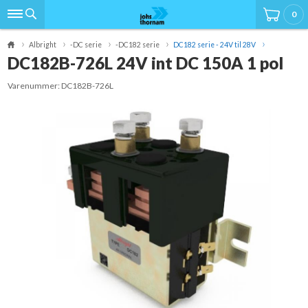
0
Albright
-DC serie
-DC182 serie
DC182 serie - 24V til 28V
DC182B-726L 24V int DC 150A 1 pol
Varenummer:
DC182B-726L