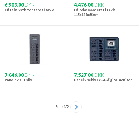
6.903,00
DKK
4.476,00
DKK
Hfi relæ 2stk monteret i tavle
Hfi relæ monteret i tavle
115x127x65mm
7.046,00
DKK
7.527,00
DKK
Panel 12 aut.sikr.
Panel 2rækker 8+4+digitalmonitor
Side 1/2