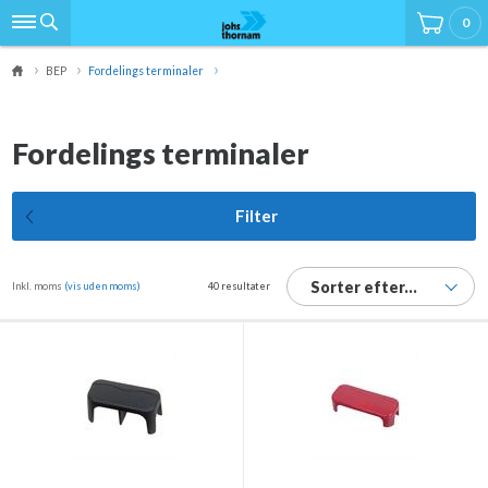
0
BEP
Fordelings terminaler
Fordelings terminaler
Filter
Sorter efter...
Inkl. moms
(vis uden moms)
40 resultater