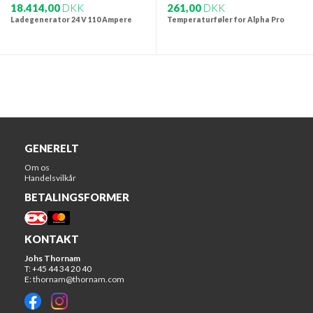
18.414,00
DKK
261,00
DKK
Ladegenerator 24 V 110 Ampere
Temperaturføler for Alpha Pro
GENERELT
Om os
Handelsvilkår
BETALINGSFORMER
KONTAKT
Johs Thornam
T: +45 44 34 20 40
E:
thornam@thornam.com