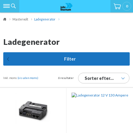
0
Mastervolt
Ladegenerator
Ladegenerator
Filter
Sorter efter...
Inkl. moms
(vis uden moms)
6 resultater