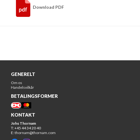
Download PDF
GENERELT
Om os
Handelsvilkår
BETALINGSFORMER
KONTAKT
Johs Thornam
T: +45 44 34 20 40
E:
thornam@thornam.com