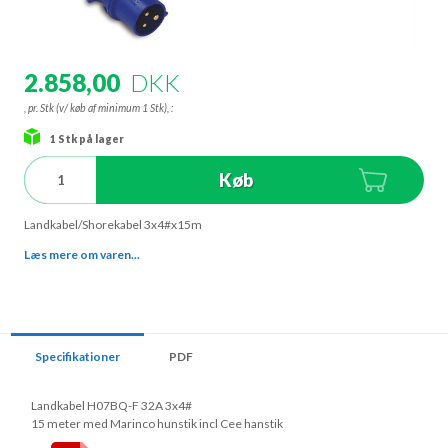
2.858,00
DKK
, pr. Stk (v/ køb af minimum 1 Stk),
:
1
Stk
på lager
Køb
Landkabel/Shorekabel 3x4#x15m
Læs mere om varen...
Specifikationer
PDF
Landkabel H07BQ-F 32A 3x4#
15 meter med Marinco hunstik incl Cee hanstik