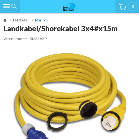
0
El-tilbehør
Marinco
Landkabel/Shorekabel 3x4#x15m
Varenummer:
15M32AXP