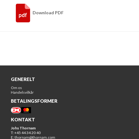
Download PDF
GENERELT
Om os
Handelsvilkår
BETALINGSFORMER
KONTAKT
Johs Thornam
T: +45 44 34 20 40
E:
thornam@thornam.com