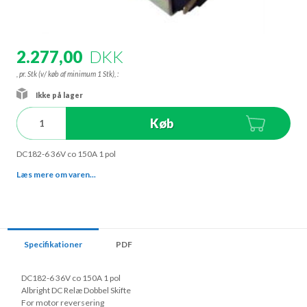
2.277,00
DKK
, pr. Stk (v/ køb af minimum 1 Stk),
:
Ikke på lager
Køb
DC182-6 36V co 150A 1 pol
Læs mere om varen...
Specifikationer
PDF
DC182-6 36V co 150A 1 pol
Albright DC Relæ Dobbel Skifte
For motor reversering