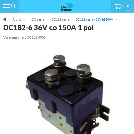
0
Albright
-DC serie
-DC182 serie
DC182 serie - 36V til 100V
DC182-6 36V co 150A 1 pol
Varenummer:
DC182-006