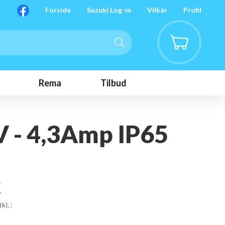
Forside
Suzuki Log-in
Vilkår
Profil
Rema
Tilbud
V - 4,3Amp IP65
K
tk),
: