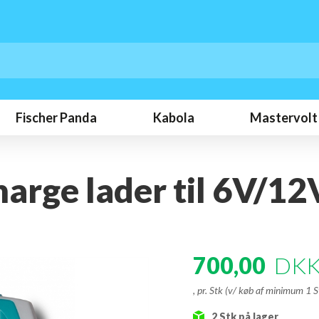
Fischer Panda
Kabola
Mastervolt
arge lader til 6V/12
700,00
DK
, pr. Stk (v/ køb af minimum 1 S
2
Stk
på lager