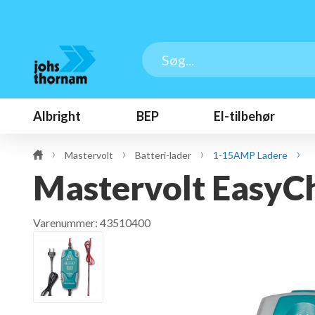
Albright
BEP
El-tilbehør
Mastervolt
Batteri-lader
1-15AMP Ladere
Mastervolt EasyCh
Varenummer:
43510400