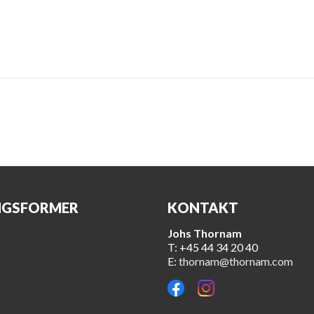
NGSFORMER
KONTAKT
Johs Thornam
T: +45 44 34 20 40
E:
thornam@thornam.com