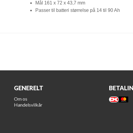
Mål 161 x 72 x 43,7 mm
Passer til batteri størrelse på 14 til 90 Ah
GENERELT
BETALI
Om os
Handelsvilkår