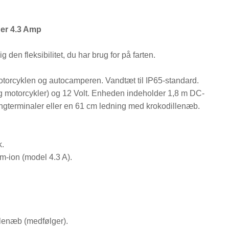
der 4.3 Amp
den fleksibilitet, du har brug for på farten.
otorcyklen og autocamperen. Vandtæt til IP65-standard.
r og motorcykler) og 12 Volt. Enheden indeholder 1,8 m DC-
ingterminaler eller en 61 cm ledning med krokodillenæb.
k.
um-ion (model 4.3 A).
illenæb (medfølger).