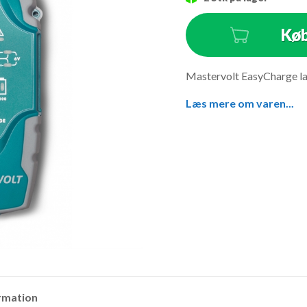
Kø
Antal
Mastervolt EasyCharge l
Læs mere om varen...
rmation